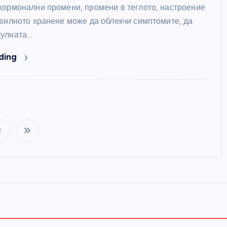
хормонални промени, промени в теглото, настроение
авилното хранене може да облекчи симптомите, да
кулната…
ding
2
Р
а
з