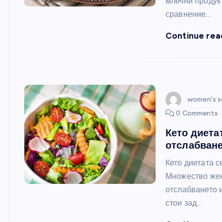
млечни продукт
сравнение…
Continue rea
women's s
0 Comments
Кето диета
отслабване
Кето диетата с
Множество жен
отслабването 
стои зад…