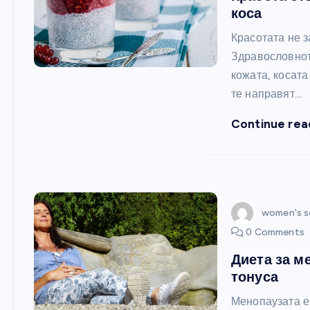
коса
Красотата не з
Здравословнот
кожата, косата
те направят…
Continue rea
women's s
0 Comments
Диета за м
тонуса
Менопаузата е 