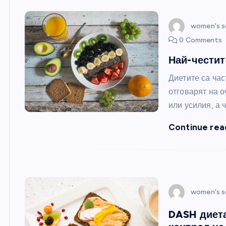
women's s
0 Comments
Най-честит
Диетите са час
отговарят на 
или усилия, а 
Continue rea
women's s
DASH диета