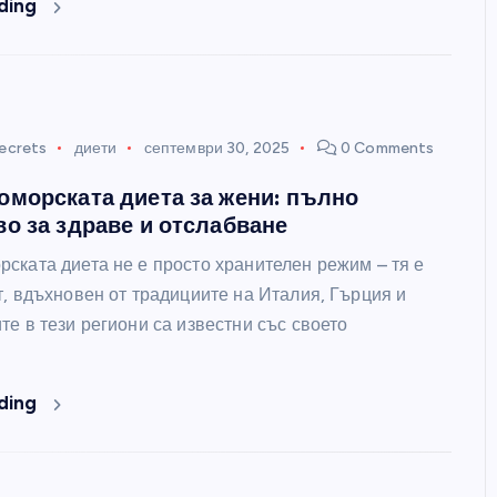
ding
Какво никой не ти казва за
женското щастие
women's secrets
септември 26, 20
ecrets
диети
септември 30, 2025
0 Comments
морската диета за жени: пълно
о за здраве и отслабване
ската диета не е просто хранителен режим – тя е
т, вдъхновен от традициите на Италия, Гърция и
е в тези региони са известни със своето
ding