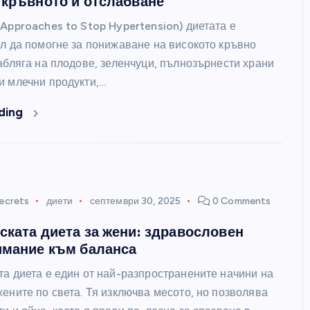
 кръвното и отслабване
Approaches to Stop Hypertension) диетата е
ел да помогне за понижаване на високото кръвно
абляга на плодове, зеленчуци, пълнозърнести храни
и млечни продукти,…
ding
ecrets
диети
септември 30, 2025
0 Comments
ската диета за жени: здравословен
имание към баланса
та диета е един от най-разпространените начини на
ените по света. Тя изключва месото, но позволява