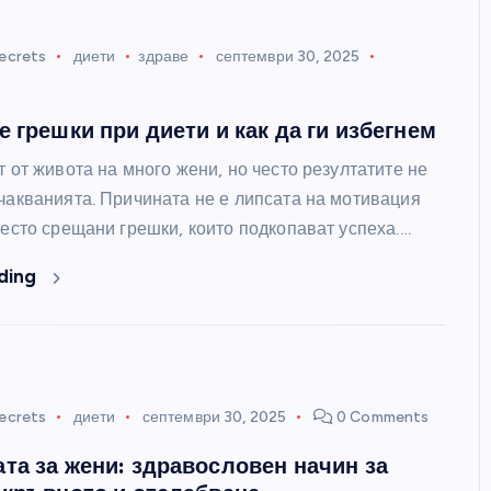
ecrets
диети
здраве
септември 30, 2025
е грешки при диети и как да ги избегнем
т от живота на много жени, но често резултатите не
очакванията. Причината не е липсата на мотивация
често срещани грешки, които подкопават успеха.…
ding
ecrets
диети
септември 30, 2025
0 Comments
та за жени: здравословен начин за