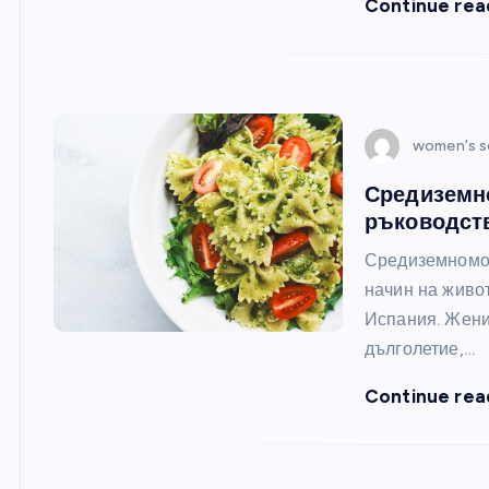
Continue rea
women's s
Средиземно
ръководств
Средиземномор
начин на живо
Испания. Женит
дълголетие,…
Continue rea