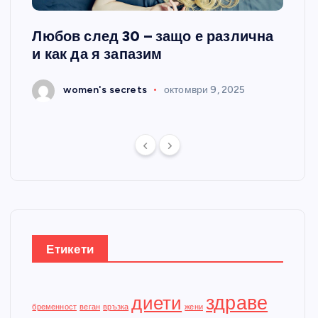
Любов след 30 – защо е различна
„Сил
и как да я запазим
се п
25
women's secrets
октомври 9, 2025
Етикети
здраве
диети
бременност
веган
връзка
жени