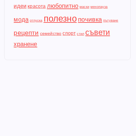
любопитно
идеи
красота
маски
менопауза
полезно
почивка
мода
отпуска
пътуване
съвети
рецепти
спорт
семейство
стил
хранене