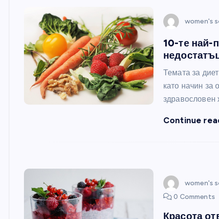
women's s
10-те най-
недостатъц
Темата за диет
като начин за 
здравословен 
Continue rea
women's s
0 Comments
Красота от