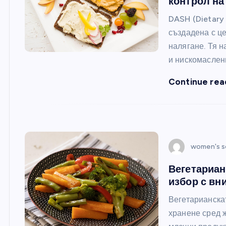
контрол на
DASH (Dietary 
създадена с ц
налягане. Тя н
и нискомаслен
Continue rea
women's s
Вегетариан
избор с вн
Вегетарианска
хранене сред ж