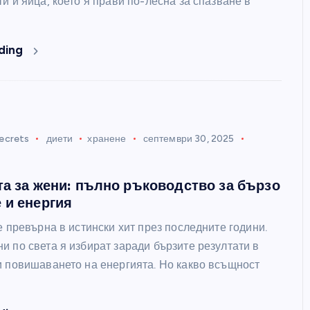
и и яйца, което я прави по-лесна за спазване в
ding
ecrets
диети
хранене
септември 30, 2025
та за жени: пълно ръководство за бързо
 и енергия
ЛЮБОПИТНО
е превърна в истински хит през последните години.
и по света я избират заради бързите резултати в
и повишаването на енергията. Но какво всъщност