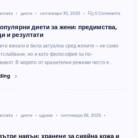
ecrets
диети
септември 30, 2025
0 Comments
популярни диети за жени: предимства,
и и резултати
ите винаги е била актуална сред жените – не само
отслабване, но и като философия за по-
живот. В морето от хранителни режими често е…
ding
ecrets
диети
здраве
септември 26, 2025
вътре навън: хранене за сияйна кожа и