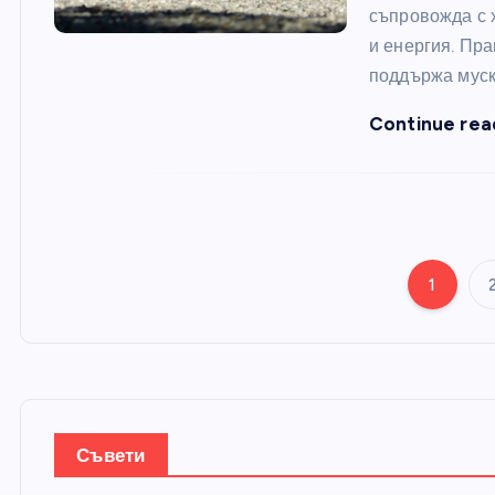
съпровожда с 
и енергия. Пр
поддържа мус
Continue rea
1
Съвети