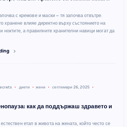
апочва с кремове и маски – тя започва отвътре.
о хранене влияе директно върху състоянието на
 и ноктите, а правилните хранителни навици могат да
ding
ecrets
диети
жени
септември 26, 2025
енопауза: как да поддържаш здравето и
естествен етап в живота на жената, който често се