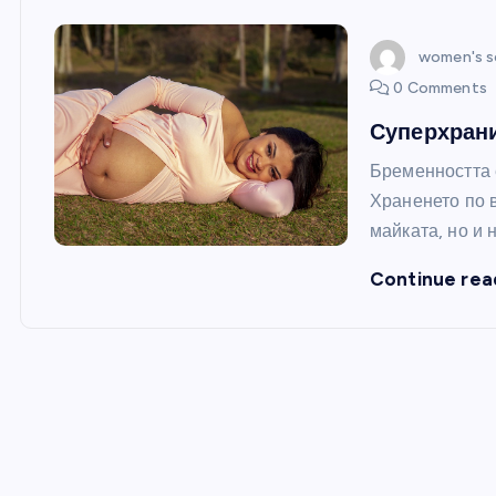
women's s
0 Comments
Суперхрани
Бременността 
Храненето по 
майката, но и
Continue rea