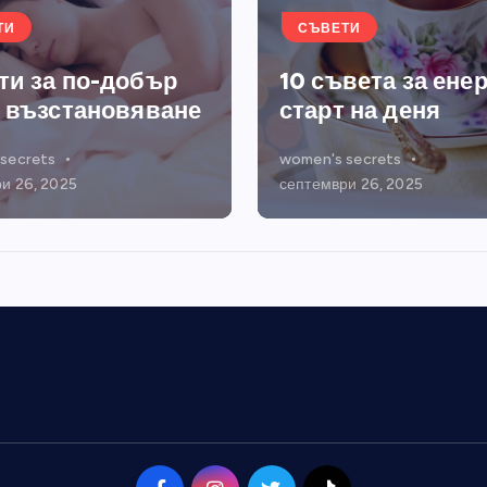
ТИ
СЪВЕТИ
ти за по-добър
10 съвета за ене
и възстановяване
старт на деня
secrets
women's secrets
и 26, 2025
септември 26, 2025