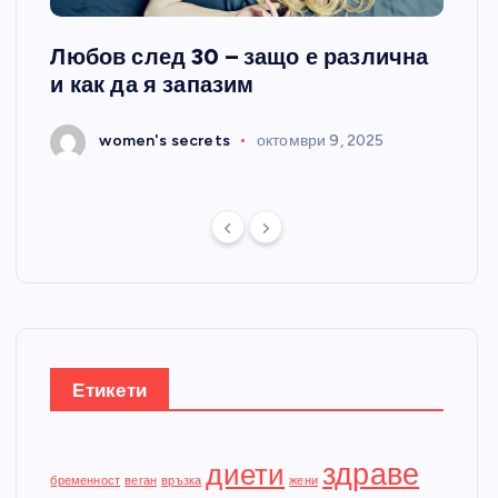
Любов след 30 – защо е различна
„Сил
и как да я запазим
се п
25
women's secrets
октомври 9, 2025
Етикети
здраве
диети
бременност
веган
връзка
жени