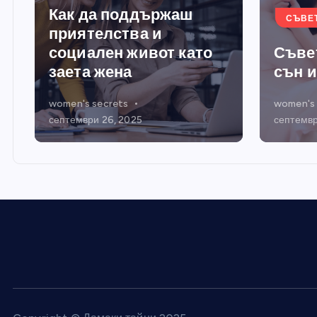
Как да поддържаш
СЪВЕ
приятелства и
социален живот като
Съве
заета жена
сън 
women's secrets
women's 
5
септември 26, 2025
септемвр