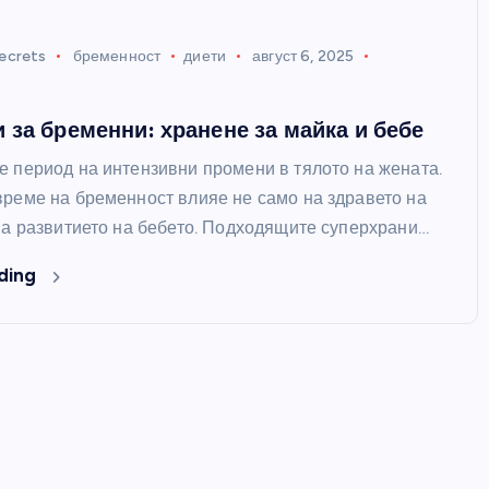
ecrets
бременност
диети
август 6, 2025
 за бременни: хранене за майка и бебе
е период на интензивни промени в тялото на жената.
време на бременност влияе не само на здравето на
 на развитието на бебето. Подходящите суперхрани…
ding