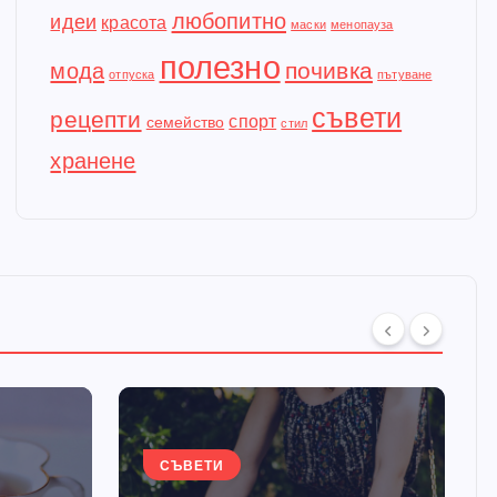
любопитно
идеи
красота
маски
менопауза
полезно
почивка
мода
отпуска
пътуване
съвети
рецепти
спорт
семейство
стил
хранене
СЪВЕТИ