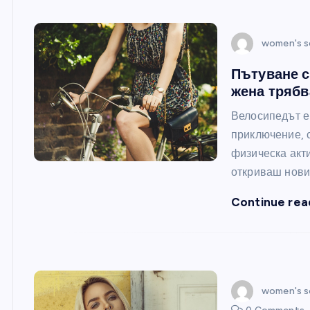
women's s
Пътуване с
жена трябв
Велосипедът е 
приключение, 
физическа акти
откриваш нови
Continue rea
women's s