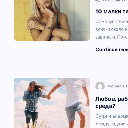
0 Comments
10 малки т
Самочувствиет
всички около н
завинаги. По-
Continue rea
women's s
Любов, раб
среда?
Сутрин аларма
между задачи 