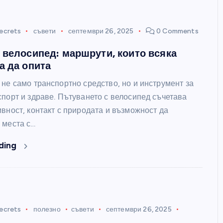
Какво никой не ти казва за
ecrets
съвети
септември 26, 2025
0 Comments
женското щастие
 велосипед: маршрути, които всяка
women's secrets
септември 26, 20
а да опита
не само транспортно средство, но и инструмент за
спорт и здраве. Пътуването с велосипед съчетава
вност, контакт с природата и възможност да
 места с…
ding
ecrets
полезно
съвети
септември 26, 2025