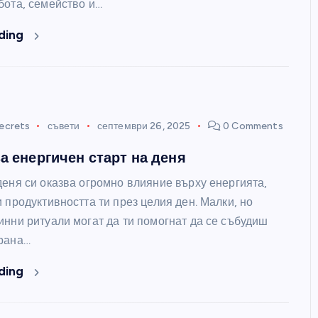
бота, семейство и…
ding
ecrets
съвети
септември 26, 2025
0 Comments
за енергичен старт на деня
деня си оказва огромно влияние върху енергията,
 продуктивността ти през целия ден. Малки, но
ЛЮБОПИТНО
инни ритуали могат да ти помогнат да се събудиш
рана…
ding