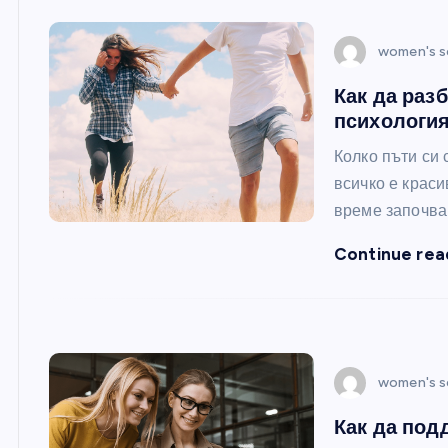
women's s
Как да раз
психологи
Колко пъти си 
всичко е краси
време започва
Continue rea
women's s
Как да под