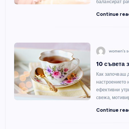
балансират ра
Continue rea
women's s
10 съвета 
Как започваш 
настроението и
ефективни утр
свежа, мотиви
Continue rea