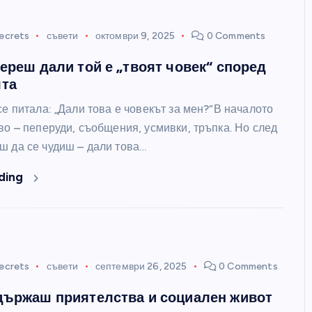
ecrets
съвети
октомври 9, 2025
0 Comments
береш дали той е „твоят човек“ според
ята
се питала: „Дали това е човекът за мен?“В началото
во – пеперуди, съобщения, усмивки, тръпка. Но след
ш да се чудиш – дали това…
ding
ecrets
съвети
септември 26, 2025
0 Comments
държаш приятелства и социален живот