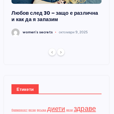
Любов след 30 – защо е различна
„Сил
и как да я запазим
се п
25
women's secrets
октомври 9, 2025
Етикети
здраве
диети
бременност
веган
връзка
жени