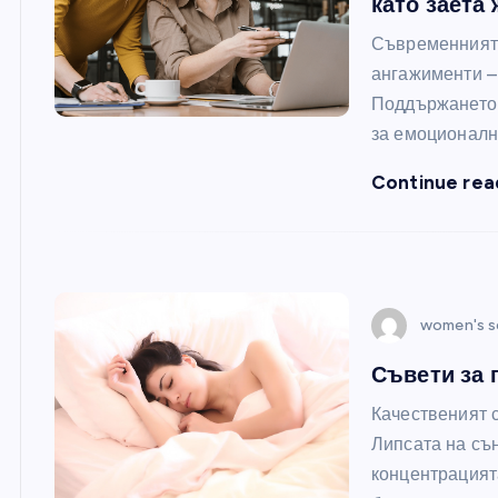
като заета
Съвременният 
ангажименти –
Поддържането 
за емоционалн
Continue rea
women's s
Съвети за 
Качественият с
Липсата на съ
концентрацията