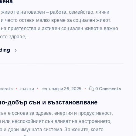
 жена
живот е натоварен – работа, семейство, лични
 и често оставя малко време за социален живот.
на приятелства и активен социален живот е важно
ото здраве,…
ding
ecrets
съвети
септември 26, 2025
0 Comments
по-добър сън и възстановяване
ън е основа за здраве, енергия и продуктивност.
н или неспокойният сън влияят на настроението,
 и дори имунната система. За жените, които