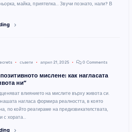
ьорка, майка, приятелка… Звучи познато, нали? В
ding
ecrets
съвети
април 21, 2025
0 Comments
 позитивното мислене: как нагласата
вота ни“
дценяват влиянието на мислите върху живота си.
 нашата нагласа формира реалността, в която
на, по който реагираме на предизвикателствата,
и с хората…
ding