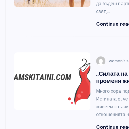
да бъдеш партн
свят,…
Continue rea
women's s
„Силата на
променя жи
Много хора по
Истината е, че
живеем – начи
отношенията н
Continue rea