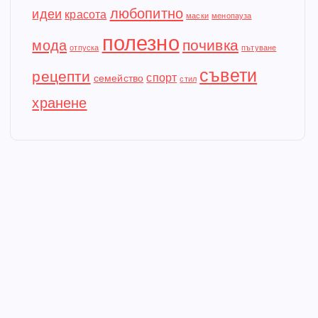
любопитно
идеи
красота
маски
менопауза
полезно
почивка
мода
отпуска
пътуване
съвети
рецепти
спорт
семейство
стил
хранене