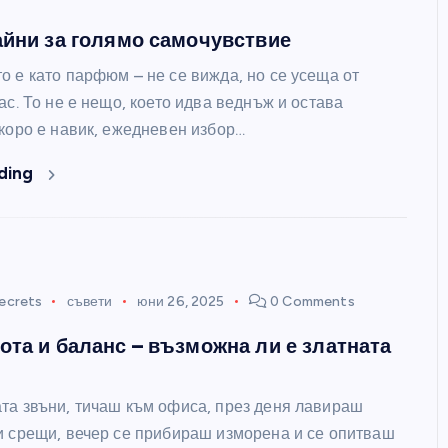
айни за голямо самочувствие
о е като парфюм – не се вижда, но се усеща от
ас. То не е нещо, което идва веднъж и остава
скоро е навик, ежедневен избор…
ding
ecrets
съвети
юни 26, 2025
0 Comments
ота и баланс – възможна ли е златната
та звъни, тичаш към офиса, през деня лавираш
и срещи, вечер се прибираш изморена и се опитваш