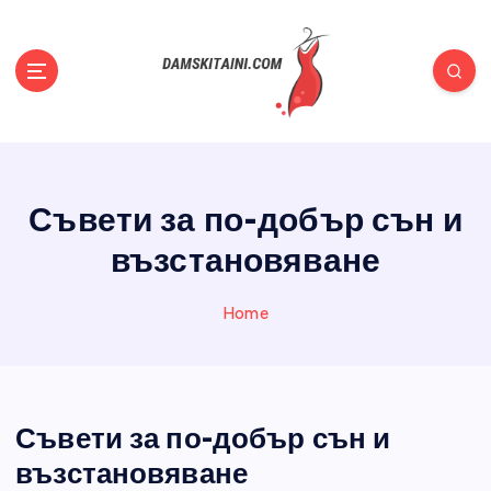
S
k
i
p
t
Полезни съвети, статии, новини, всичко за жените
o
c
o
Съвети за по-добър сън и
n
t
възстановяване
e
n
Home
t
Съвети за по-добър сън и
възстановяване