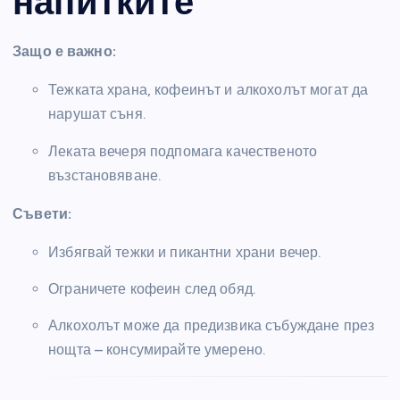
напитките
Защо е важно:
Тежката храна, кофеинът и алкохолът могат да
нарушат съня.
Леката вечеря подпомага качественото
възстановяване.
Съвети:
Избягвай тежки и пикантни храни вечер.
Ограничете кофеин след обяд.
Алкохолът може да предизвика събуждане през
нощта – консумирайте умерено.