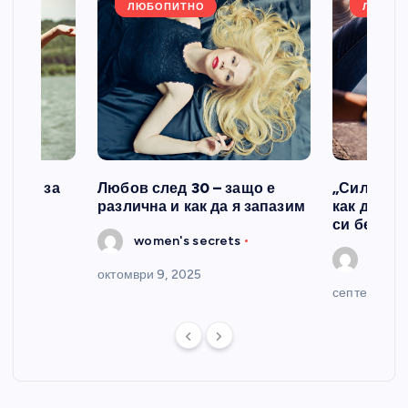
ЛЮБОПИТНО
ЛЮБОП
казва за
Любов след 30 – защо е
„Силата н
различна и как да я запазим
как да се
си без ви
s
women's secrets
women
октомври 9, 2025
септември 2