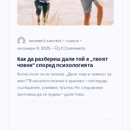
women's secrets
съвети
октомври 9, 2025
0 Comments
Как да разбереш дали той е „твоят
човек“ според психологията
Колко пъти си се питала: „Дали това е човекът за
мен?“В началото всичко е красиво – пеперуди,
съобщения, усмивки, тръпка. Но след време
започваш да се чудиш – дали това…