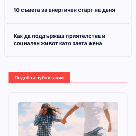
Н
10 съвета за енергичен старт на деня
а
в
Как да поддържаш приятелства и
социален живот като заета жена
и
г
а
Подобни публикации
ц
и
я