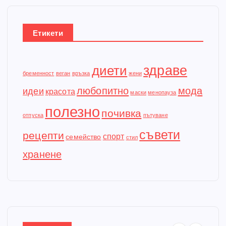
Етикети
здраве
диети
бременност
веган
връзка
жени
любопитно
мода
идеи
красота
маски
менопауза
полезно
почивка
отпуска
пътуване
съвети
рецепти
спорт
семейство
стил
хранене