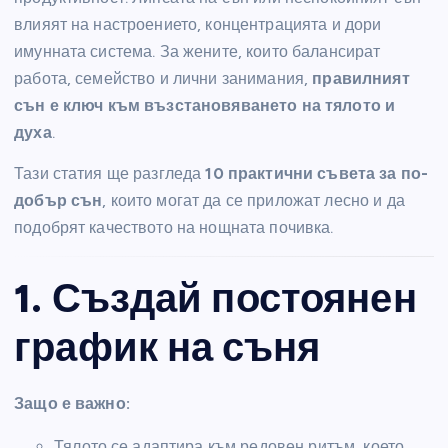
влияят на настроението, концентрацията и дори
имунната система. За жените, които балансират
работа, семейство и лични занимания,
правилният
сън е ключ към възстановяването на тялото и
духа
.
Тази статия ще разгледа
10 практични съвета за по-
добър сън
, които могат да се приложат лесно и да
подобрят качеството на нощната почивка.
1. Създай постоянен
график на съня
Защо е важно:
Тялото се адаптира към редовен ритъм, което