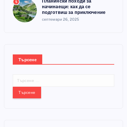
Планински походи за
5
начинаещи: как да се
подготвиш за приключение
септември 26, 2025
Търсене
Т
ъ
р
с
е
н
е
з