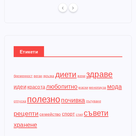
Етикети
здраве
диети
бременност
веган
връзка
жени
любопитно
мода
идеи
красота
маски
менопауза
полезно
почивка
отпуска
пътуване
съвети
рецепти
спорт
семейство
стил
хранене