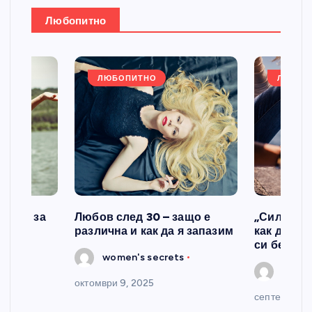
а
Любопитно
:
ЛЮБОПИТНО
ЛЮБОП
казва за
Любов след 30 – защо е
„Силата н
различна и как да я запазим
как да се
си без ви
s
women's secrets
women
октомври 9, 2025
септември 2