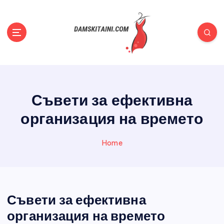
S
k
i
p
t
Полезни съвети, статии, новини, всичко за жените
o
c
o
Съвети за ефективна
n
t
организация на времето
e
n
Home
t
Съвети за ефективна
организация на времето