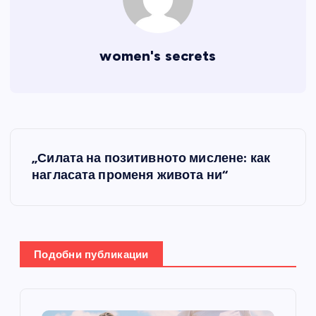
women's secrets
Н
„Силата на позитивното мислене: как
а
нагласата променя живота ни“
в
и
Подобни публикации
г