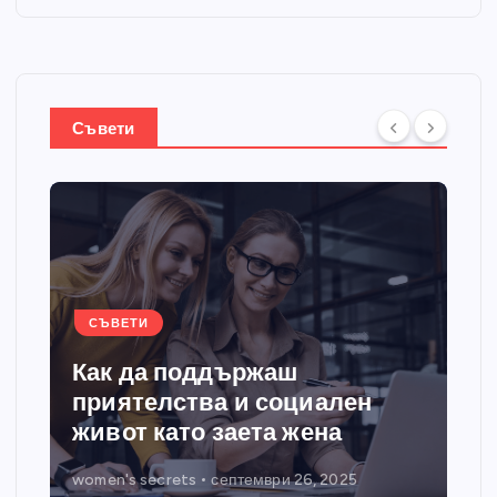
Съвети
СЪВЕТИ
Как да поддържаш
приятелства и социален
живот като заета жена
women's secrets
септември 26, 2025