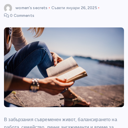
women's secrets
Съвети
януари 26, 2025
0 Comments
В забързания съвременен живот, балансирането на
работа, семейство, лични ангажименти и време за