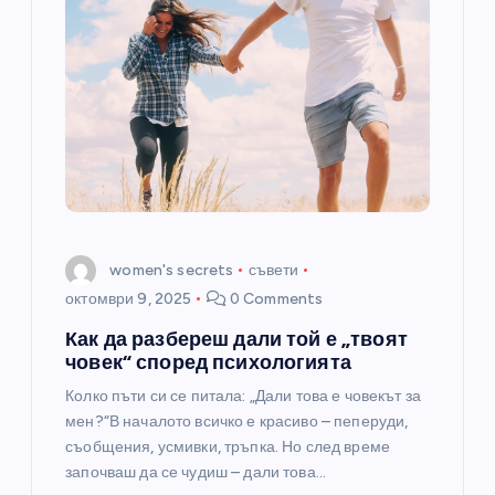
а
ц
и
я
women's secrets
съвети
октомври 9, 2025
0 Comments
Как да разбереш дали той е „твоят
човек“ според психологията
Колко пъти си се питала: „Дали това е човекът за
мен?“В началото всичко е красиво – пеперуди,
съобщения, усмивки, тръпка. Но след време
започваш да се чудиш – дали това…