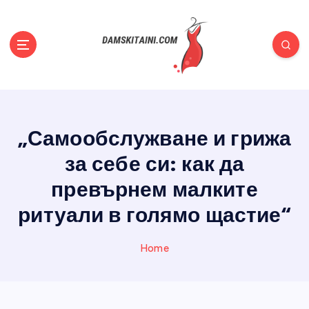
S
k
i
p
t
Полезни съвети, статии, новини, всичко за жените
o
c
o
„Самообслужване и грижа
n
t
за себе си: как да
e
n
превърнем малките
t
ритуали в голямо щастие“
Home