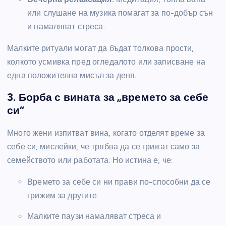
или слушане на музика помагат за по-добър сън
и намаляват стреса.
Малките ритуали могат да бъдат толкова прости,
колкото усмивка пред огледалото или записване на
една положителна мисъл за деня.
3. Борба с вината за „времето за себе
си“
Много жени изпитват вина, когато отделят време за
себе си, мислейки, че трябва да се грижат само за
семейството или работата. Но истина е, че:
Времето за себе си ни прави по-способни да се
грижим за другите.
Малките паузи намаляват стреса и