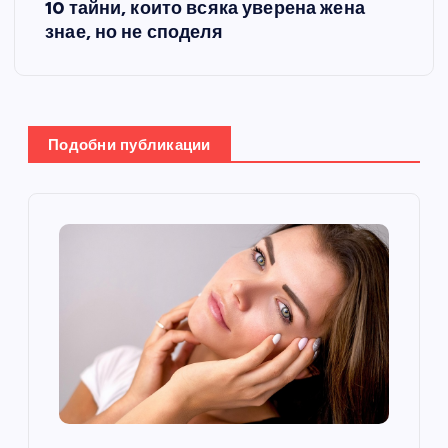
10 тайни, които всяка уверена жена
и
знае, но не споделя
г
а
Подобни публикации
ц
и
я