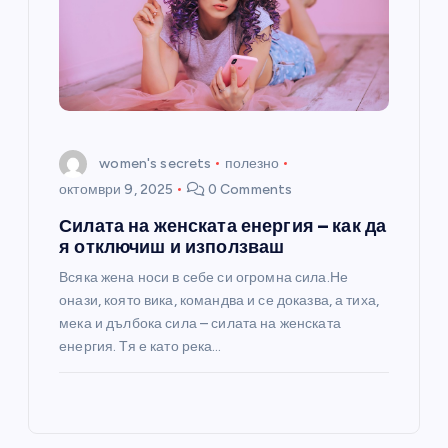
women's secrets
полезно
октомври 9, 2025
0 Comments
Силата на женската енергия – как да
я отключиш и използваш
Всяка жена носи в себе си огромна сила.Не
онази, която вика, командва и се доказва, а тиха,
мека и дълбока сила – силата на женската
енергия. Тя е като река…