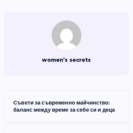
women's secrets
Н
Съвети за съвременно майчинство:
а
баланс между време за себе си и деца
в