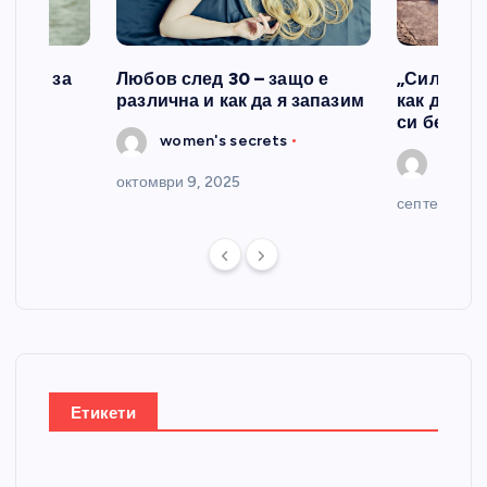
казва за
Любов след 30 – защо е
„Силата н
различна и как да я запазим
как да се
си без ви
s
women's secrets
women
октомври 9, 2025
септември 2
Етикети