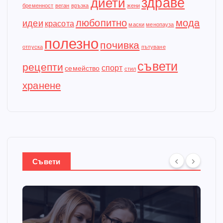
здраве
диети
бременност
веган
връзка
жени
любопитно
мода
идеи
красота
маски
менопауза
полезно
почивка
отпуска
пътуване
съвети
рецепти
спорт
семейство
стил
хранене
Съвети