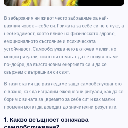
В забързания ни живот често забравяме за най-
важния човек – себе си. Грижата за себе си не е лукс, а
необходимост, която влияе на физическото здраве,
емоционалното състояние и психическата
устойчивост. Самообслужването включва малки, но
мощни ритуали, които ни помагат да се почувстваме
по-добре, да възстановим енергията си и да се
свържем с вътрешния си свят.
В тази статия ще разгледаме защо самообслужването
е важно, как да изградим ежедневни ритуали, как да се
борим с вината за „времето за себе си“ и как малки
промени могат да доведат до значителни резултати.
1. Какво всъщност означава
самообслужване?