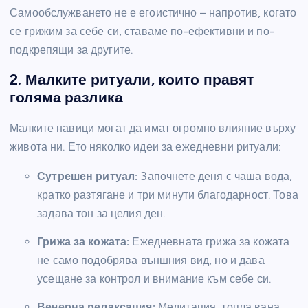
Самообслужването не е егоистично – напротив, когато
се грижим за себе си, ставаме по-ефективни и по-
подкрепящи за другите.
2. Малките ритуали, които правят
голяма разлика
Малките навици могат да имат огромно влияние върху
живота ни. Ето няколко идеи за ежедневни ритуали:
Сутрешен ритуал:
Започнете деня с чаша вода,
кратко разтягане и три минути благодарност. Това
задава тон за целия ден.
Грижа за кожата:
Ежедневната грижа за кожата
не само подобрява външния вид, но и дава
усещане за контрол и внимание към себе си.
Вечерна релаксация:
Медитация, топла вана