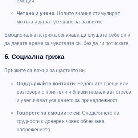
емоции.
Четене и учене:
Новите знания стимулират
мозъка и дават усещане за развитие.
Емоционалната грижа означава да слушате себе си и
да давате време за чувствата си, без да ги потискате.
6. Социална грижа
Връзките са важни за щастието ни:
Поддържайте контакти:
Редовните срещи или
разговори с приятели и близки намаляват стреса
и увеличават усещането за принадлежност.
Говорете за емоциите си:
Споделянето на
трудности с доверен човек облекчава
напрежението.