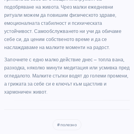
подобряване на живота. Чрез малки ежедневни
ритуали можем да повишим физическото здраве,
емоционалната стабилност и психическата
устойчивост. Самообслужването ни учи да обичаме
себе си, да ценим собственото време и да се
наслаждаваме на малките моменти на радост.
Започнете с едно малко действие днес – топла вана,
разходка, няколко минути медитация или усмивка пред
огледалото. Малките стъпки водят до големи промени,
а грижата за себе си е ключът към щастлив и
хармоничен живот.
полезно