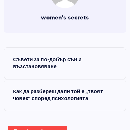
women's secrets
Н
Съвети за по-добър сън и
а
възстановяване
в
Как да разбереш дали той е „твоят
и
човек“ според психологията
г
а