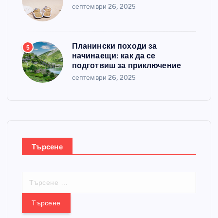
септември 26, 2025
Планински походи за
5
начинаещи: как да се
подготвиш за приключение
септември 26, 2025
Търсене
Т
ъ
р
с