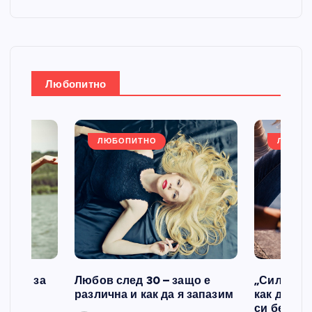
е
н
е
з
а
Любопитно
:
ЛЮБОПИТНО
ЛЮБОП
казва за
Любов след 30 – защо е
„Силата н
различна и как да я запазим
как да се
си без ви