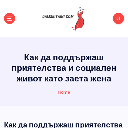
S
k
i
p
t
Полезни съвети, статии, новини, всичко за жените
o
c
o
Как да поддържаш
n
t
приятелства и социален
e
n
живот като заета жена
t
Home
Как да поддържаш приятелства