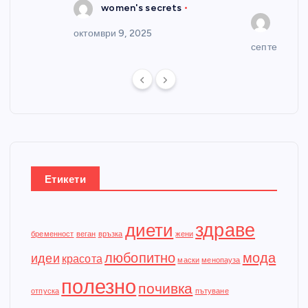
s
women's secrets
women
октомври 9, 2025
септември 2
Етикети
здраве
диети
бременност
веган
връзка
жени
любопитно
мода
идеи
красота
маски
менопауза
полезно
почивка
отпуска
пътуване