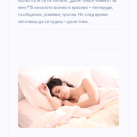
Колко пъти си се питала: „Дали това е човекът за
мен?“В началото всичко е красиво – пеперуди,
съобщения, усмивки, тръпка. Но след време
започваш да се чудиш – дали това…