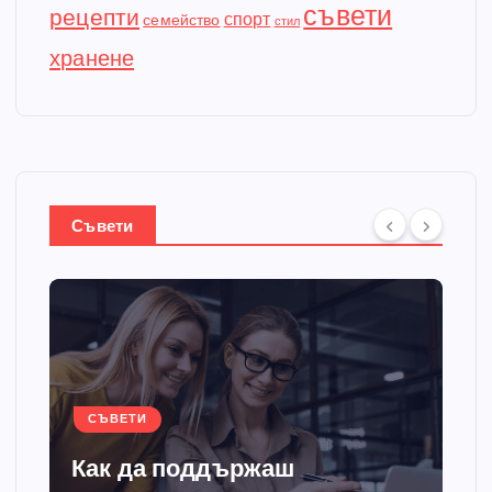
съвети
рецепти
спорт
семейство
стил
хранене
Съвети
СЪВЕТИ
Как да поддържаш