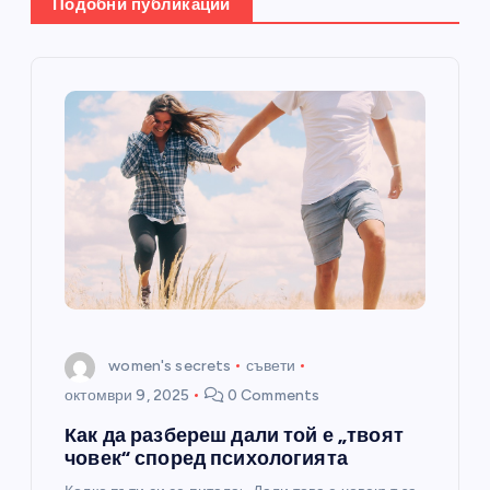
Подобни публикации
ц
и
я
women's secrets
съвети
октомври 9, 2025
0 Comments
Как да разбереш дали той е „твоят
човек“ според психологията