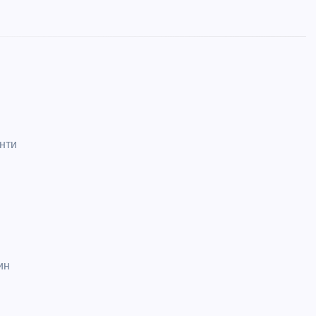
нти
ин