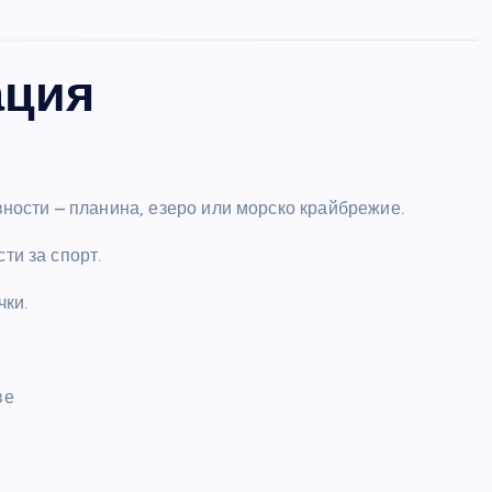
ация
вности – планина, езеро или морско крайбрежие.
ти за спорт.
чки.
ЛЮБОПИТНО
ве