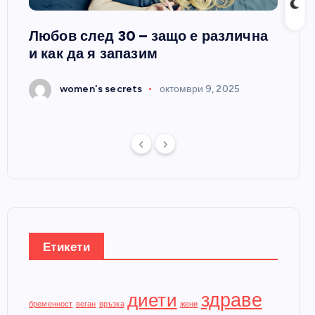
Любов след 30 – защо е различна
„Сила
и как да я запазим
се по
5
women's secrets
октомври 9, 2025
w
Етикети
здраве
диети
бременност
веган
връзка
жени