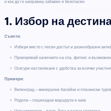
и как да го направиш забавен и безопасен.
1. Избор на дестин
Съвети:
Избери място с лесен достъп и разнообразни акти
Проверявай наличието на спа, фитнес и възможнос
Осигури настаняване с удобства за всички участни
Примери:
Велинград – минерални басейни и планински туро
Родопи – пешеходни маршрути и каяк
Черноморието – плаж, йога и водни спортове