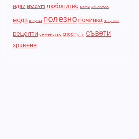
любопитно
идеи
красота
маски
менопауза
полезно
почивка
мода
отпуска
пътуване
съвети
рецепти
спорт
семейство
стил
хранене