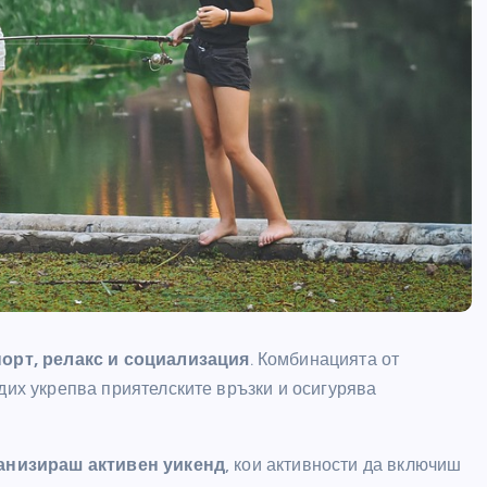
порт, релакс и социализация
. Комбинацията от
дих укрепва приятелските връзки и осигурява
ганизираш активен уикенд
, кои активности да включиш