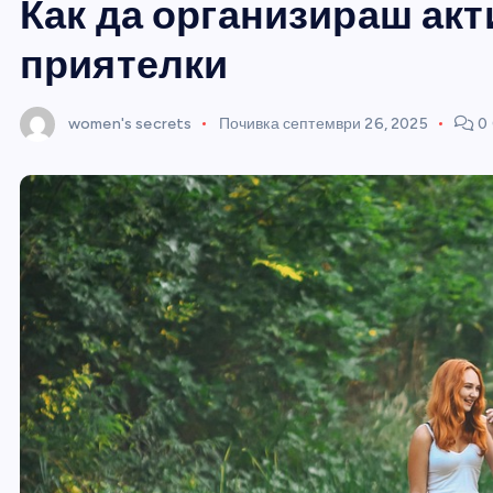
Как да организираш акт
приятелки
women's secrets
Почивка
септември 26, 2025
0