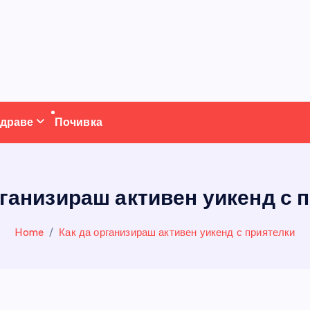
драве
Почивка
рганизираш активен уикенд с 
Home
Как да организираш активен уикенд с приятелки