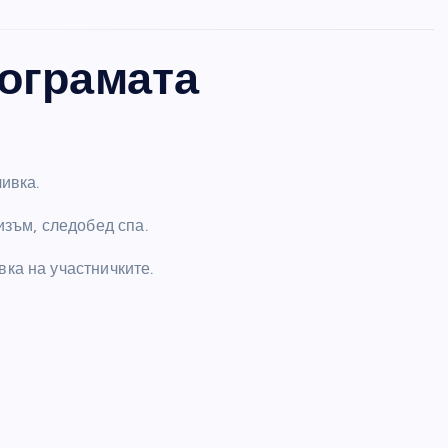
Какво никой не ти казва за
рограмата
женското щастие
women's secrets
септември 26, 202
ивка.
изъм, следобед спа.
ка на участничките.