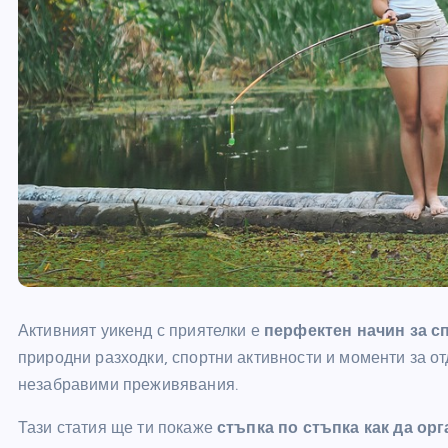
Активният уикенд с приятелки е
перфектен начин за с
природни разходки, спортни активности и моменти за от
незабравими преживявания.
Тази статия ще ти покаже
стъпка по стъпка как да ор