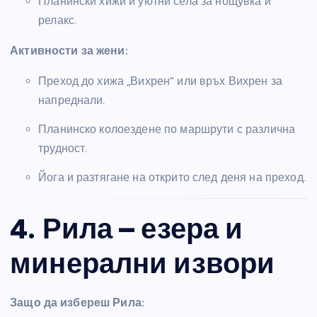
Планински хижи и уютни села за нощувка и
релакс.
Активности за жени:
Преход до хижа „Вихрен“ или връх Вихрен за
напреднали.
Планинско колоездене по маршрути с различна
трудност.
Йога и разтягане на открито след деня на преход.
4. Рила – езера и
минерални извори
Защо да избереш Рила: