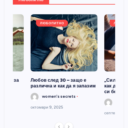
:
ЛЮБОПИТНО
ЛЮБОП
казва за
Любов след 30 – защо е
„Силата н
различна и как да я запазим
как да се
си без ви
s
women's secrets
women
октомври 9, 2025
септември 2