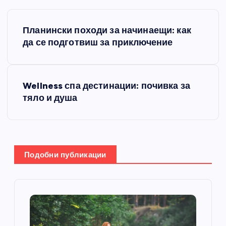
Н
Планински походи за начинаещи: как
а
да се подготвиш за приключение
в
Wellness спа дестинации: почивка за
и
тяло и душа
г
а
Подобни публикации
ц
и
я