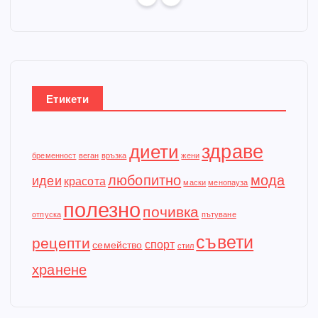
Етикети
здраве
диети
бременност
веган
връзка
жени
любопитно
мода
идеи
красота
маски
менопауза
полезно
почивка
отпуска
пътуване
съвети
рецепти
спорт
семейство
стил
хранене