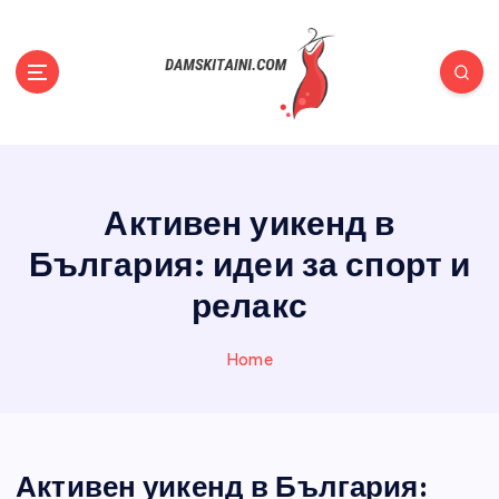
S
k
i
p
t
Полезни съвети, статии, новини, всичко за жените
o
c
o
Активен уикенд в
n
t
България: идеи за спорт и
e
n
релакс
t
Home
Активен уикенд в България: