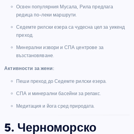
Освен популярния Мусала, Рила предлага
редица по-леки маршрути.
Седемте рилски езера са чудесна цел за уикенд
преход.
Минерални извори и СПА центрове за
възстановяване.
Активности за жени:
Пеши преход до Седемте рилски езера.
СПА и минерални басейни за релакс.
Медитация и йога сред природата.
5. Черноморско