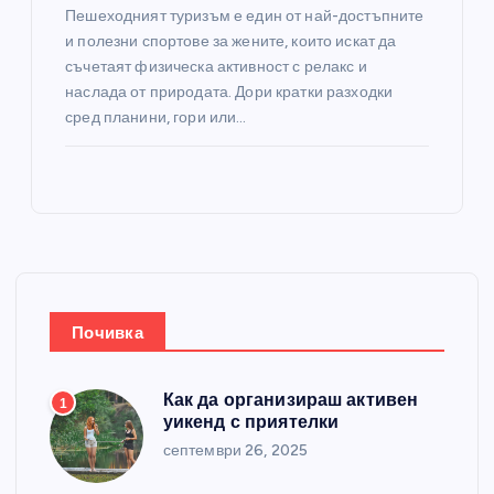
Пешеходният туризъм е един от най-достъпните
и полезни спортове за жените, които искат да
съчетаят физическа активност с релакс и
наслада от природата. Дори кратки разходки
сред планини, гори или…
Почивка
Как да организираш активен
1
уикенд с приятелки
септември 26, 2025